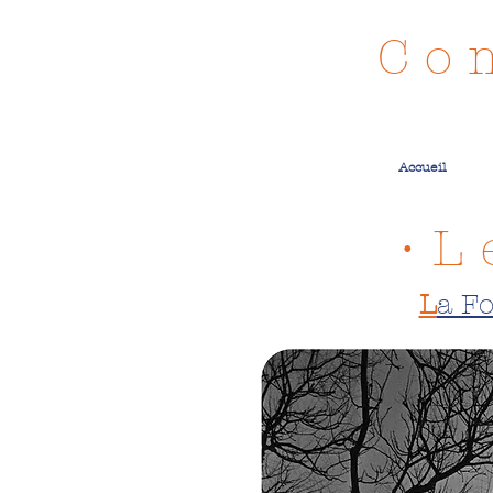
C o m
Accueil
• L
L
a Fo