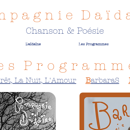
 p a g n i e D a ï d a
Chanson & Poésie
Daïdaïne
Les Programmes
 e s P r o g r a m m 
rêt, La Nuit, L'Amour
B
arbaraS