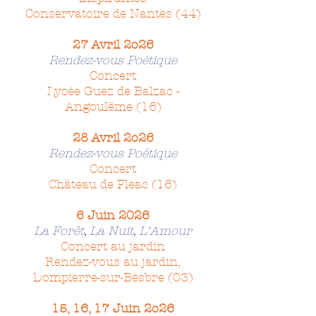
Conservatoire de Nantes (44)
27 Avril 2o26
Rendez-vous Poétique
Concert
Lycée Guez de Balzac -
Angoulême (16)
28 Avril 2o26
Rendez-vous Poétique
Concert
Château de Fléac (16)
6 Juin 2026
La Forêt, La Nuit, L'Amour
Concert au jardin
Rendez-vous au jardin,
Dompierre-sur-Besbre (03)
15, 16, 17 Juin 2o26