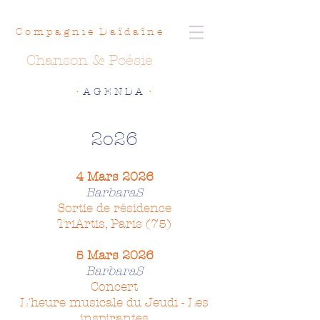
C o m p a g n i e D a ï d a ï n e
Chanson & Poésie
•
A G E N D A
•
2o26
4 Mars 2026
BarbaraS
Sortie de résidence
TriArtis, Paris (75)
5 Mars 2026
BarbaraS
Concert
L'heure musicale du Jeudi - Les
inspirantes